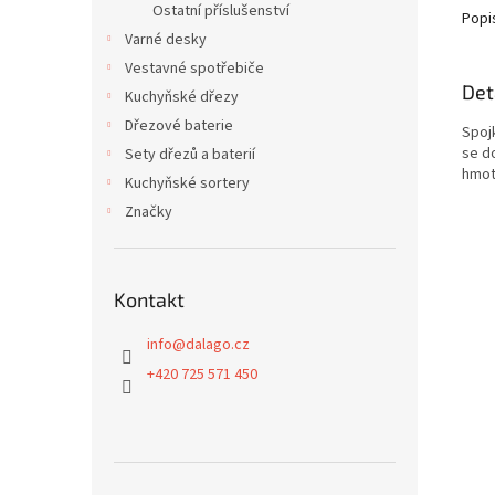
Ostatní příslušenství
Popi
Varné desky
Vestavné spotřebiče
Det
Kuchyňské dřezy
Dřezové baterie
Spojk
se d
Sety dřezů a baterií
hmot
Kuchyňské sortery
Značky
Kontakt
info
@
dalago.cz
+420 725 571 450