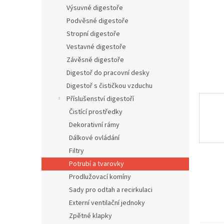
n
Výsuvné digestoře
e
Podvěsné digestoře
l
Stropní digestoře
Vestavné digestoře
Závěsné digestoře
Digestoř do pracovní desky
Digestoř s čističkou vzduchu
Příslušenství digestoří
Čistící prostředky
Dekorativní rámy
Dálkové ovládání
Filtry
Potrubí a tvarovky
Prodlužovací komíny
Sady pro odtah a recirkulaci
Externí ventilační jednoky
Zpětné klapky