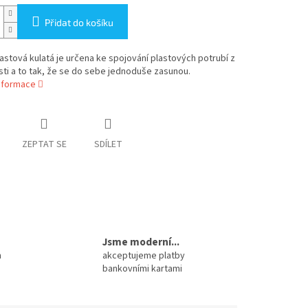
Přidat do košíku
astová kulatá je určena ke spojování plastových potrubí z
ásti a to tak, že se do sebe jednoduše zasunou.
informace
ZEPTAT SE
SDÍLET
Jsme moderní...
m
akceptujeme platby
bankovními kartami