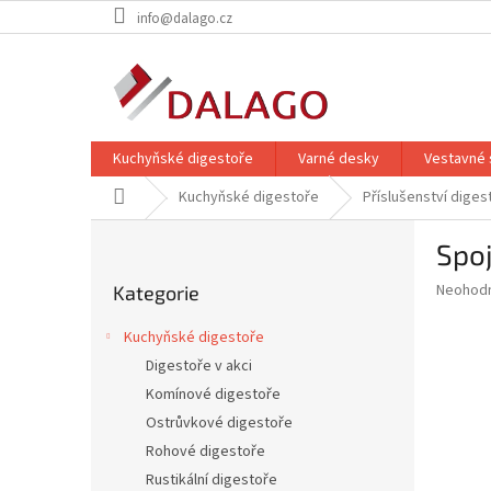
Přejít
info@dalago.cz
na
obsah
Kuchyňské digestoře
Varné desky
Vestavné 
Domů
Kuchyňské digestoře
Příslušenství diges
P
Spoj
o
Přeskočit
s
Průměr
Neohod
Kategorie
kategorie
t
hodnoce
r
produkt
Kuchyňské digestoře
a
je
Digestoře v akci
0,0
n
z
Komínové digestoře
n
5
í
Ostrůvkové digestoře
hvězdič
p
Rohové digestoře
a
Rustikální digestoře