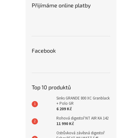
Přijímáme online platby
Facebook
Top 10 produktů
Sinks GRANDE 800 XC Granblack
+ Polo GR
6 209 Kč
Rohová digestoř NT AIR KA 142
11 990 Kč
Ostrůvková závěsná digestoř