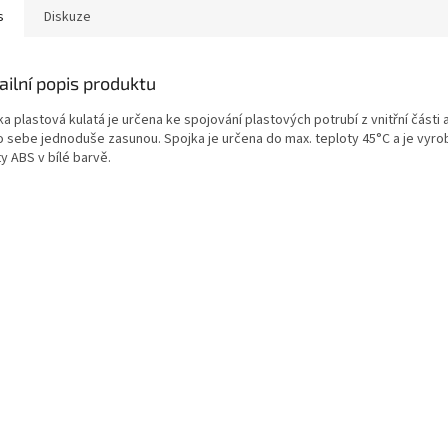
s
Diskuze
ailní popis produktu
a plastová kulatá je určena ke spojování plastových potrubí z vnitřní části a
o sebe jednoduše zasunou. Spojka je určena do max. teploty 45°C a je vyro
y ABS v bílé barvě.