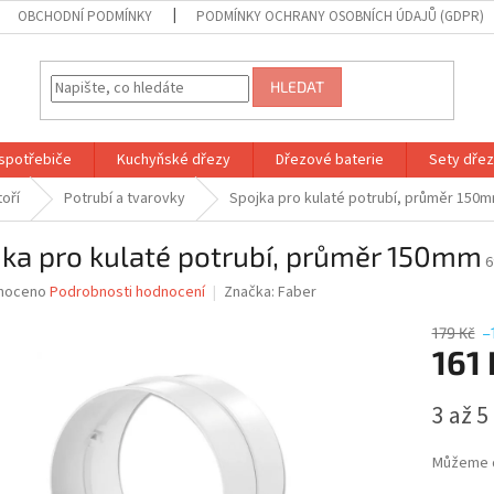
OBCHODNÍ PODMÍNKY
PODMÍNKY OCHRANY OSOBNÍCH ÚDAJŮ (GDPR)
HLEDAT
spotřebiče
Kuchyňské dřezy
Dřezové baterie
Sety dřezů
toří
Potrubí a tvarovky
Spojka pro kulaté potrubí, průměr 150
ka pro kulaté potrubí, průměr 150mm
6
né
noceno
Podrobnosti hodnocení
Značka:
Faber
ní
u
179 Kč
–
161 
Měrná
3 až 5
cena:
ek.
Můžeme d