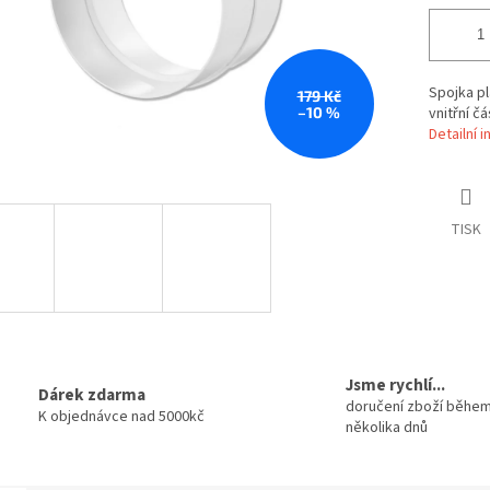
Spojka pl
179 Kč
–10 %
vnitřní č
Detailní 
TISK
Jsme rychlí...
Dárek zdarma
doručení zboží běhe
K objednávce nad 5000kč
několika dnů