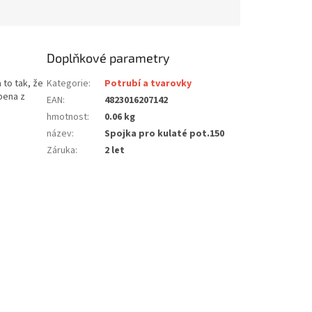
Doplňkové parametry
 to tak, že
Kategorie
:
Potrubí a tvarovky
bena z
EAN
:
4823016207142
hmotnost
:
0.06 kg
název
:
Spojka pro kulaté pot.150
Záruka
:
2 let