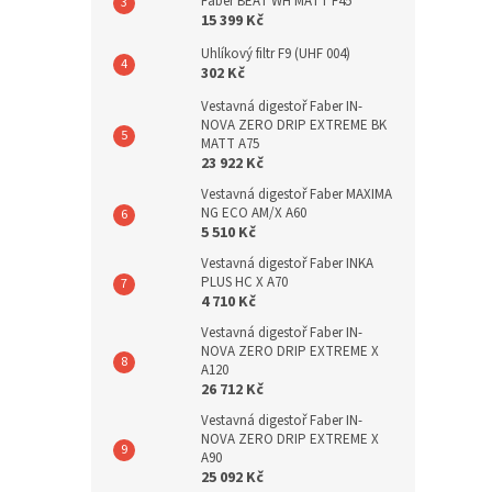
Faber BEAT WH MATT F45
15 399 Kč
Uhlíkový filtr F9 (UHF 004)
302 Kč
Vestavná digestoř Faber IN-
NOVA ZERO DRIP EXTREME BK
MATT A75
23 922 Kč
Vestavná digestoř Faber MAXIMA
NG ECO AM/X A60
5 510 Kč
Vestavná digestoř Faber INKA
PLUS HC X A70
4 710 Kč
Vestavná digestoř Faber IN-
NOVA ZERO DRIP EXTREME X
A120
26 712 Kč
Vestavná digestoř Faber IN-
NOVA ZERO DRIP EXTREME X
A90
25 092 Kč