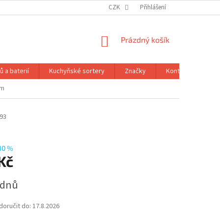
CZK
Přihlášení
NÁKUPNÍ
Prázdný košík
KOŠÍK
 a baterií
Kuchyňské sortery
Značky
Kontakty
Ob
mm
93
10 %
Kč
 dnů
oručit do:
17.8.2026