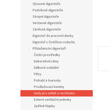
n
Výsuvné digestoře
e
Podvěsné digestoře
l
Stropní digestoře
Vestavné digestoře
Závěsné digestoře
Digestoř do pracovní desky
Digestoř s čističkou vzduchu
Příslušenství digestoří
Čistící prostředky
Dekorativní rámy
Dálkové ovládání
Filtry
Potrubí a tvarovky
Prodlužovací komíny
Sady pro odtah a recirkulaci
Externí ventilační jednoky
Zpětné klapky