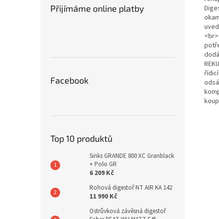
Přijímáme online platby
Dige
okam
uvede
<br>
potř
dodá
REKU
řídi
Facebook
odsá
komp
koup
Top 10 produktů
Sinks GRANDE 800 XC Granblack
+ Polo GR
6 209 Kč
Rohová digestoř NT AIR KA 142
11 990 Kč
Ostrůvková závěsná digestoř