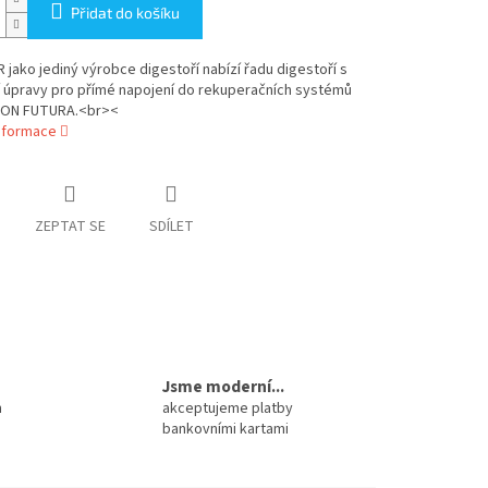
Přidat do košíku
jako jediný výrobce digestoří nabízí řadu digestoří s
 úpravy pro přímé napojení do rekuperačních systémů
ON FUTURA.<br><
informace
ZEPTAT SE
SDÍLET
Jsme moderní...
m
akceptujeme platby
bankovními kartami