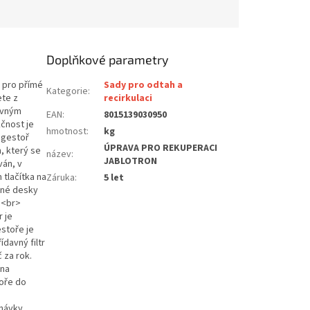
Doplňkové parametry
y pro přímé
Sady pro odtah a
Kategorie
:
te z
recirkulaci
avným
EAN
:
8015139030950
čnost je
hmotnost
:
kg
igestoř
ÚPRAVA PRO REKUPERACI
, který se
název
:
JABLOTRON
ván, v
tlačítka na
Záruka
:
5 let
rné desky
.<br>
 je
stoře je
davný filtr
 za rok.
 na
oře do
návky.