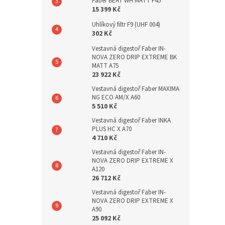
Faber BEAT WH MATT F45
15 399 Kč
Uhlíkový filtr F9 (UHF 004)
302 Kč
Vestavná digestoř Faber IN-
NOVA ZERO DRIP EXTREME BK
MATT A75
23 922 Kč
Vestavná digestoř Faber MAXIMA
NG ECO AM/X A60
5 510 Kč
Vestavná digestoř Faber INKA
PLUS HC X A70
4 710 Kč
Vestavná digestoř Faber IN-
NOVA ZERO DRIP EXTREME X
A120
26 712 Kč
Vestavná digestoř Faber IN-
NOVA ZERO DRIP EXTREME X
A90
25 092 Kč