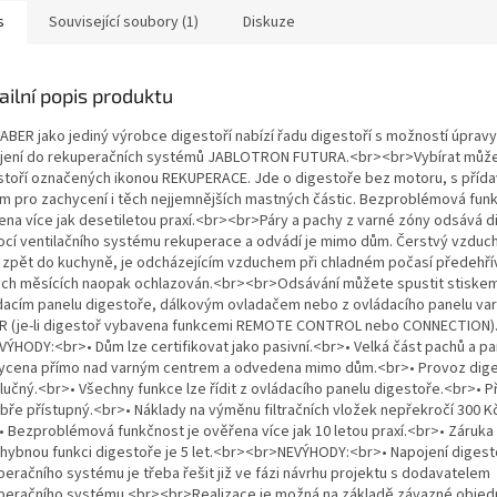
s
Související soubory (1)
Diskuze
ailní popis produktu
ABER jako jediný výrobce digestoří nabízí řadu digestoří s možností úprav
jení do rekuperačních systémů JABLOTRON FUTURA.<br><br>Vybírat může
stoří označených ikonou REKUPERACE. Jde o digestoře bez motoru, s příd
rem pro zachycení i těch nejjemnějších mastných částic. Bezproblémová funk
ena více jak desetiletou praxí.<br><br>Páry a pachy z varné zóny odsává d
cí ventilačního systému rekuperace a odvádí je mimo dům. Čerstvý vzduch
í zpět do kuchyně, je odcházejícím vzduchem při chladném počasí předehří
ých měsících naopak ochlazován.<br><br>Odsávání můžete spustit stiskem 
dacím panelu digestoře, dálkovým ovladačem nebo z ovládacího panelu va
R (je-li digestoř vybavena funkcemi REMOTE CONTROL nebo CONNECTION)
VÝHODY:<br>• Dům lze certifikovat jako pasivní.<br>• Velká část pachů a par
ycena přímo nad varným centrem a odvedena mimo dům.<br>• Provoz dige
učný.<br>• Všechny funkce lze řídit z ovládacího panelu digestoře.<br>• Pří
obře přístupný.<br>• Náklady na výměnu filtračních vložek nepřekročí 300 Kč
• Bezproblémová funkčnost je ověřena více jak 10 letou praxí.<br>• Záruka
hybnou funkci digestoře je 5 let.<br><br>NEVÝHODY:<br>• Napojení digest
peračního systému je třeba řešit již ve fázi návrhu projektu s dodavatelem
peračního systému.<br><br>Realizace je možná na základě závazné objed